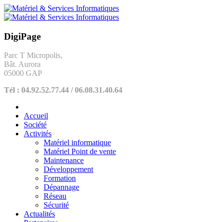
DigiPage
Parc T Micropolis,
Bât. Aurora
05000 GAP
Tél : 04.92.52.77.44 / 06.08.31.40.64
Accueil
Société
Activités
Matériel informatique
Matériel Point de vente
Maintenance
Développement
Formation
Dépannage
Réseau
Sécurité
Actualités