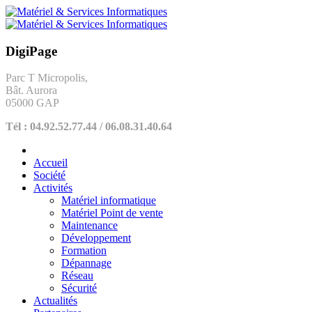
DigiPage
Parc T Micropolis,
Bât. Aurora
05000 GAP
Tél : 04.92.52.77.44 / 06.08.31.40.64
Accueil
Société
Activités
Matériel informatique
Matériel Point de vente
Maintenance
Développement
Formation
Dépannage
Réseau
Sécurité
Actualités